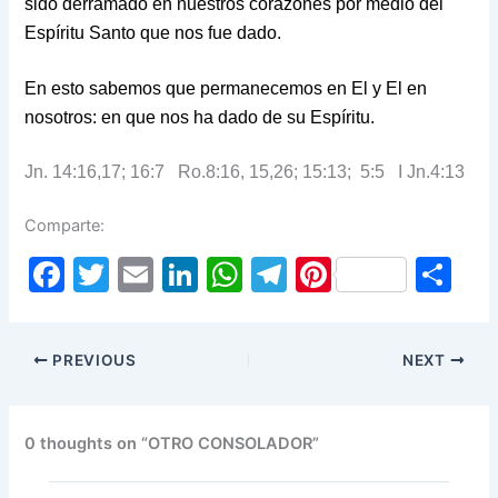
sido derramado en nuestros corazones por medio del
Espíritu Santo que nos fue dado.
En esto sabemos que permanecemos en El y El en
nosotros: en que nos ha dado de su Espíritu.
Jn. 14:16,17; 16:7 Ro.8:16, 15,26; 15:13; 5:5 I Jn.4:13
Comparte:
F
T
E
Li
W
T
Pi
S
a
w
m
n
h
el
nt
h
c
itt
ai
k
at
e
er
ar
PREVIOUS
NEXT
e
er
l
e
s
gr
e
e
b
dI
A
a
st
o
n
p
m
0 thoughts on “OTRO CONSOLADOR”
o
p