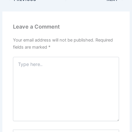
e
er
l
e
s
gr
e
e
b
dI
A
a
st
o
n
p
m
Leave a Comment
o
p
k
Your email address will not be published.
Required
fields are marked
*
Type
here..