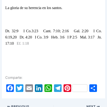
La gloria de su herencia en los santos.
Dt. 32:9 I Co.3:23 Cant. 7:10; 2:16 Gal. 2:20 I Co.
6:19,20 Dt. 4:20 I Co. 3:9 Heb. 3:6 I P 2:5 Mal. 3:17 Jn.
17:10
Ef. 1:18
Comparte:
F
T
E
Li
W
T
Pi
S
a
w
m
n
h
el
nt
h
c
itt
ai
k
at
e
er
ar
PREVIOUS
NEXT