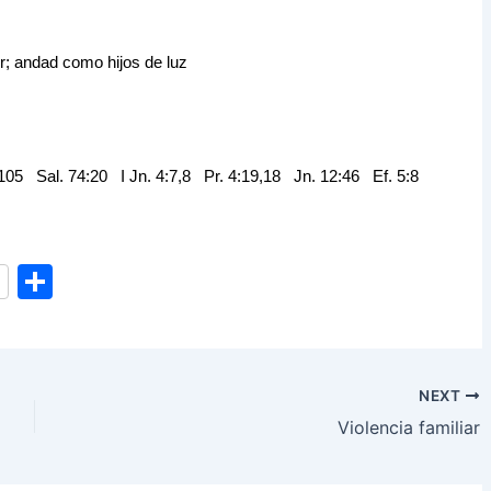
or; andad como hijos de luz
:105 Sal. 74:20 I Jn. 4:7,8 Pr. 4:19,18 Jn. 12:46 Ef. 5:8
S
h
ar
e
NEXT
Violencia familiar