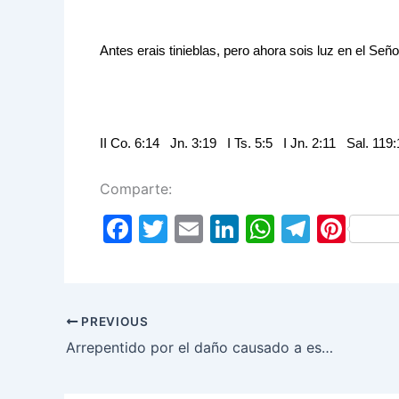
Antes erais tinieblas, pero ahora sois luz en el Señ
II Co. 6:14 Jn. 3:19 I Ts. 5:5 I Jn. 2:11 Sal. 119
Comparte:
F
T
E
Li
W
T
Pi
a
w
m
n
h
el
nt
c
itt
ai
k
at
e
er
e
er
l
e
s
gr
e
PREVIOUS
b
dI
A
a
st
Arrepentido por el daño causado a esposa e hijos
o
n
p
m