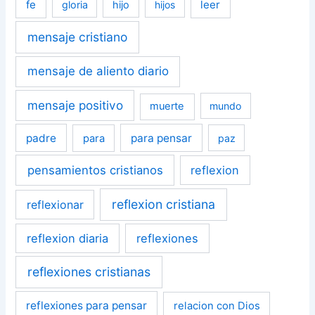
fe
leer
gloria
hijo
hijos
mensaje cristiano
mensaje de aliento diario
mensaje positivo
muerte
mundo
padre
para pensar
para
paz
pensamientos cristianos
reflexion
reflexion cristiana
reflexionar
reflexion diaria
reflexiones
reflexiones cristianas
reflexiones para pensar
relacion con Dios