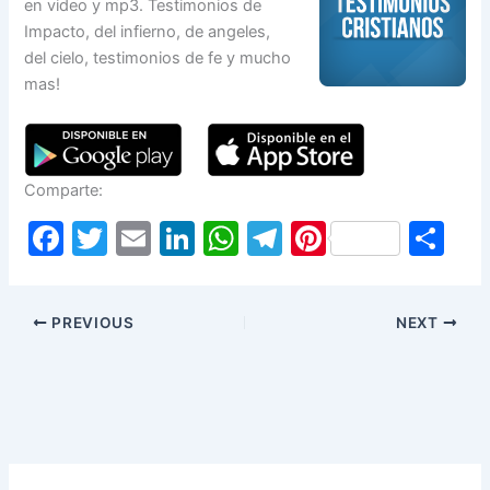
en video y mp3. Testimonios de
Impacto, del infierno, de angeles,
del cielo, testimonios de fe y mucho
mas!
Comparte:
F
T
E
Li
W
T
Pi
S
a
w
m
n
h
el
nt
h
c
itt
ai
k
at
e
er
ar
PREVIOUS
NEXT
e
er
l
e
s
gr
e
e
b
dI
A
a
st
o
n
p
m
o
p
k