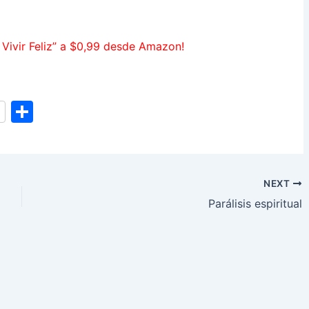
 Vivir Feliz” a $0,99 desde Amazon!
S
h
ar
e
NEXT
Parálisis espiritual