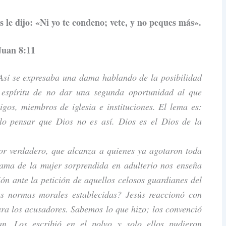
 le dijo: «Ni yo te condeno; vete, y no peques más».
Juan 8:11
 Así se expresaba una dama hablando de la posibilidad
 espíritu de no dar una segunda oportunidad al que
gos, miembros de iglesia e instituciones. El lema es:
elo pensar que Dios no es así. Dios es el Dios de la
or verdadero, que alcanza a quienes ya agotaron toda
ama de la mujer sorprendida en adulterio nos enseña
ón ante la petición de aquellos celosos guardianes del
s normas morales establecidas? Jesús reaccionó con
ra los acusadores. Sabemos lo que hizo; los convenció
n. Los escribió en el polvo y solo ellos pudieron