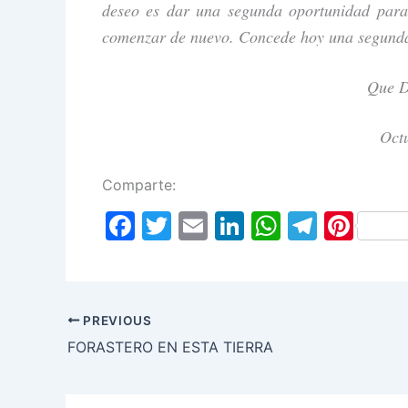
deseo es dar una segunda oportunidad para 
comenzar de nuevo. Concede hoy una segunda o
Que D
Oct
Comparte:
F
T
E
Li
W
T
Pi
a
w
m
n
h
el
nt
c
itt
ai
k
at
e
er
e
er
l
e
s
gr
e
PREVIOUS
b
dI
A
a
st
FORASTERO EN ESTA TIERRA
o
n
p
m
o
p