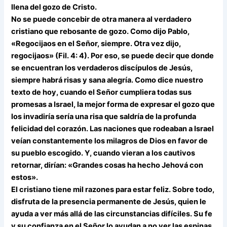
llena del gozo de Cristo.
No se puede concebir de otra manera al verdadero
cristiano que rebosante de gozo. Como dijo Pablo,
«Regocijaos en el Señor, siempre. Otra vez dijo,
regocijaos» (Fil. 4: 4). Por eso, se puede decir que donde
se encuentran los verdaderos discípulos de Jesús,
siempre habrá risas y sana alegría. Como dice nuestro
texto de hoy, cuando el Señor cumpliera todas sus
promesas a Israel, la mejor forma de expresar el gozo que
los invadiría sería una risa que saldría de la profunda
felicidad del corazón. Las naciones que rodeaban a Israel
veían constantemente los milagros de Dios en favor de
su pueblo escogido. Y, cuando vieran a los cautivos
retornar, dirían: «Grandes cosas ha hecho Jehová con
estos».
El cristiano tiene mil razones para estar feliz. Sobre todo,
disfruta de la presencia permanente de Jesús, quien le
ayuda a ver más allá de las circunstancias difíciles. Su fe
y su confianza en el Señor lo ayudan a no ver las espinas,