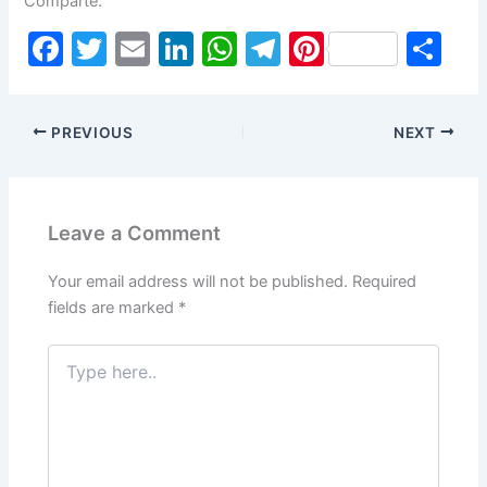
Comparte:
F
T
E
Li
W
T
Pi
S
a
w
m
n
h
el
nt
h
c
itt
ai
k
at
e
er
ar
PREVIOUS
NEXT
e
er
l
e
s
gr
e
e
b
dI
A
a
st
o
n
p
m
Leave a Comment
o
p
k
Your email address will not be published.
Required
fields are marked
*
Type
here..