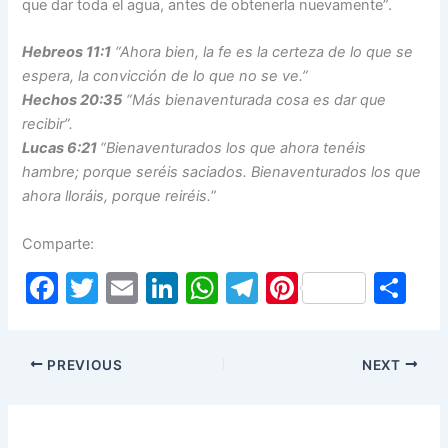
que dar toda el agua, antes de obtenerla nuevamente”.
Hebreos 11:1
“Ahora bien, la fe es la certeza de lo que se
espera, la convicción de lo que no se ve.”
Hechos 20:35
“Más bienaventurada cosa es dar que
recibir”.
Lucas 6:21
“Bienaventurados los que ahora tenéis
hambre; porque seréis saciados. Bienaventurados los que
ahora lloráis, porque reiréis.
”
Comparte:
F
T
E
Li
W
T
Pi
S
a
w
m
n
h
el
nt
h
c
itt
ai
k
at
e
er
ar
PREVIOUS
NEXT
e
er
l
e
s
gr
e
e
b
dI
A
a
st
o
n
p
m