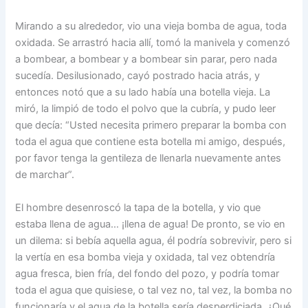
Mirando a su alrededor, vio una vieja bomba de agua, toda
oxidada. Se arrastró hacia allí, tomó la manivela y comenzó
a bombear, a bombear y a bombear sin parar, pero nada
sucedía. Desilusionado, cayó postrado hacia atrás, y
entonces notó que a su lado había una botella vieja. La
miró, la limpió de todo el polvo que la cubría, y pudo leer
que decía: “Usted necesita primero preparar la bomba con
toda el agua que contiene esta botella mi amigo, después,
por favor tenga la gentileza de llenarla nuevamente antes
de marchar”.
El hombre desenroscó la tapa de la botella, y vio que
estaba llena de agua… ¡llena de agua! De pronto, se vio en
un dilema: si bebía aquella agua, él podría sobrevivir, pero si
la vertía en esa bomba vieja y oxidada, tal vez obtendría
agua fresca, bien fría, del fondo del pozo, y podría tomar
toda el agua que quisiese, o tal vez no, tal vez, la bomba no
funcionaría y el agua de la botella sería desperdiciada. ¿Qué