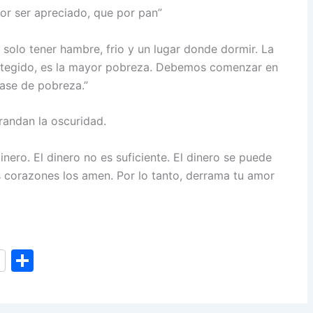
r ser apreciado, que por pan”
solo tener hambre, frio y un lugar donde dormir. La
otegido, es la mayor pobreza. Debemos comenzar en
lase de pobreza.”
randan la oscuridad.
nero. El dinero no es suficiente. El dinero se puede
s corazones los amen. Por lo tanto, derrama tu amor
S
h
ar