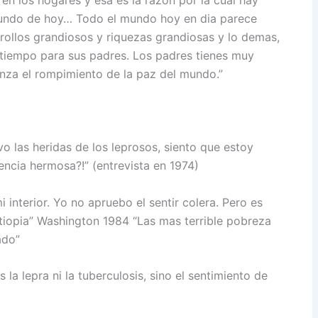
en los hogares y esa es la razon por la cual hay
l mundo de hoy… Todo el mundo hoy en dia parece
arrollos grandiosos y riquezas grandiosas y lo demas,
 tiempo para sus padres. Los padres tienes muy
enza el rompimiento de la paz del mundo.”
 las heridas de los leprosos, siento que estoy
ncia hermosa?!” (entrevista en 1974)
 interior. Yo no apruebo el sentir colera. Pero es
tiopia” Washington 1984 “Las mas terrible pobreza
ado”
a lepra ni la tuberculosis, sino el sentimiento de