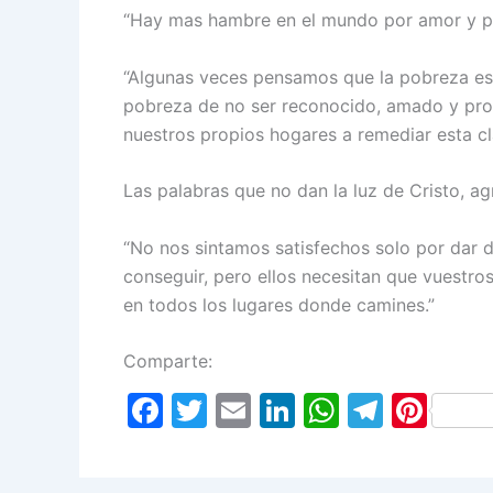
“Hay mas hambre en el mundo por amor y po
“Algunas veces pensamos que la pobreza es 
pobreza de no ser reconocido, amado y pr
nuestros propios hogares a remediar esta c
Las palabras que no dan la luz de Cristo, ag
“No nos sintamos satisfechos solo por dar di
conseguir, pero ellos necesitan que vuestro
en todos los lugares donde camines.”
Comparte:
F
T
E
Li
W
T
Pi
a
w
m
n
h
el
nt
c
itt
ai
k
at
e
er