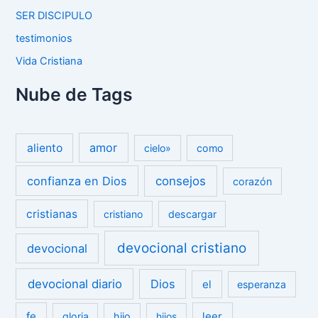
SER DISCIPULO
testimonios
Vida Cristiana
Nube de Tags
amor
aliento
cielo»
como
confianza en Dios
consejos
corazón
cristianas
cristiano
descargar
devocional cristiano
devocional
devocional diario
Dios
el
esperanza
fe
leer
gloria
hijo
hijos