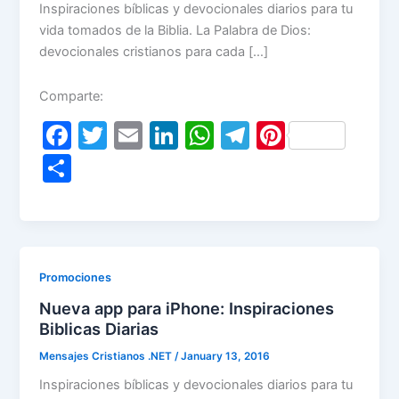
Inspiraciones bíblicas y devocionales diarios para tu
vida tomados de la Biblia. La Palabra de Dios:
devocionales cristianos para cada […]
Comparte:
F
T
E
Li
W
T
Pi
a
w
m
n
h
el
nt
S
c
itt
ai
k
at
e
er
h
e
er
l
e
s
gr
e
ar
b
dI
A
a
st
e
o
n
p
m
Promociones
o
p
Nueva app para iPhone: Inspiraciones
k
Biblicas Diarias
Mensajes Cristianos .NET
/
January 13, 2016
Inspiraciones bíblicas y devocionales diarios para tu