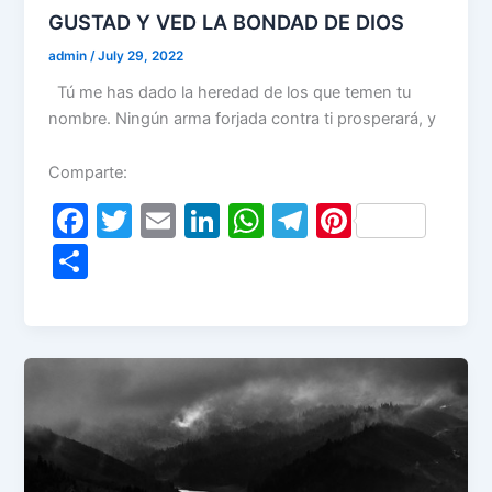
GUSTAD Y VED LA BONDAD DE DIOS
admin
/
July 29, 2022
Tú me has dado la heredad de los que temen tu
nombre. Ningún arma forjada contra ti prosperará, y
Comparte:
F
T
E
Li
W
T
Pi
a
w
m
n
h
el
nt
S
c
itt
ai
k
at
e
er
h
e
er
l
e
s
gr
e
ar
b
dI
A
a
st
e
o
n
p
m
o
p
k