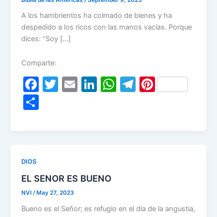
A los hambrientos ha colmado de bienes y ha
despedido a los ricos con las manos vacías. Porque
dices: “Soy […]
Comparte:
F
T
E
Li
W
T
Pi
a
w
m
n
h
el
nt
S
c
itt
ai
k
at
e
er
h
e
er
l
e
s
gr
e
ar
b
dI
A
a
st
e
o
n
p
m
DIOS
o
p
EL SENOR ES BUENO
k
NVI
/
May 27, 2023
Bueno es el Señor; es refugio en el día de la angustia,