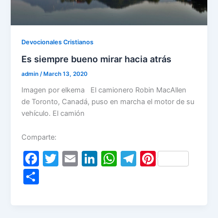
Devocionales Cristianos
Es siempre bueno mirar hacia atrás
admin
/
March 13, 2020
Imagen por elkema El camionero Robin MacAllen
de Toronto, Canadá, puso en marcha el motor de su
vehículo. El camión
Comparte:
F
T
E
Li
W
T
Pi
a
w
m
n
h
el
nt
S
c
itt
ai
k
at
e
er
h
e
er
l
e
s
gr
e
ar