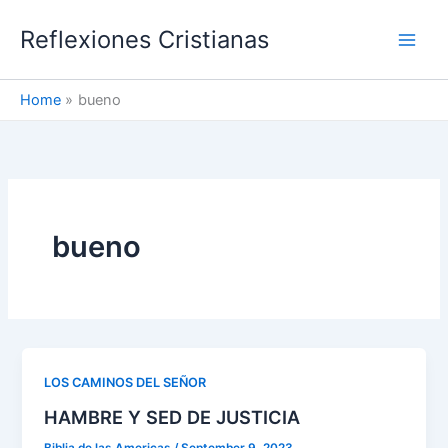
Skip
Reflexiones Cristianas
to
content
Home
bueno
bueno
LOS CAMINOS DEL SEÑOR
HAMBRE Y SED DE JUSTICIA
Biblia de las Americas
/
September 9, 2023