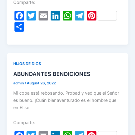
Comparte:
F
T
E
Li
W
T
Pi
a
w
m
n
h
el
nt
S
c
itt
ai
k
at
e
er
h
e
er
l
e
s
gr
e
ar
b
dI
A
a
st
e
o
n
p
m
HIJOS DE DIOS
o
p
ABUNDANTES BENDICIONES
k
admin
/
August 26, 2022
Mi copa está rebosando. Probad y ved que el Señor
es bueno. ¡Cuán bienaventurado es el hombre que
en Él se
Comparte: