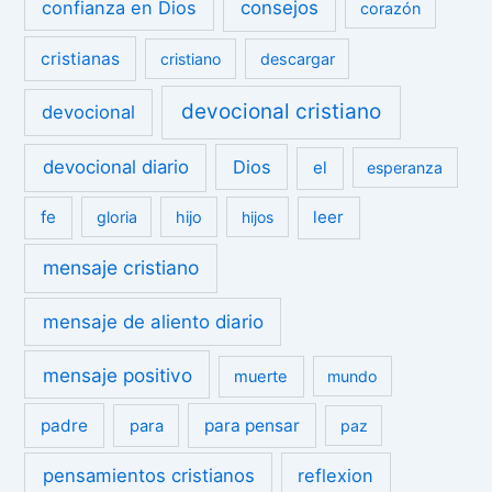
confianza en Dios
consejos
corazón
cristianas
cristiano
descargar
devocional cristiano
devocional
devocional diario
Dios
el
esperanza
fe
leer
gloria
hijo
hijos
mensaje cristiano
mensaje de aliento diario
mensaje positivo
muerte
mundo
padre
para pensar
para
paz
pensamientos cristianos
reflexion