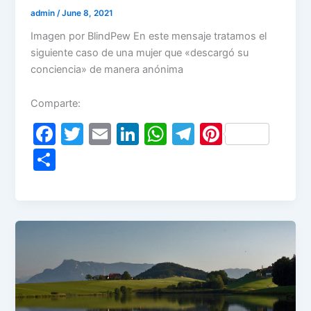
admin
/
June 8, 2021
Imagen por BlindPew En este mensaje tratamos el
siguiente caso de una mujer que «descargó su
conciencia» de manera anónima
Comparte:
F
T
E
Li
W
T
Pi
a
w
m
n
h
el
nt
S
c
itt
ai
k
at
e
er
h
e
er
l
e
s
gr
e
ar
b
dI
A
a
st
e
o
n
p
m
o
p
k