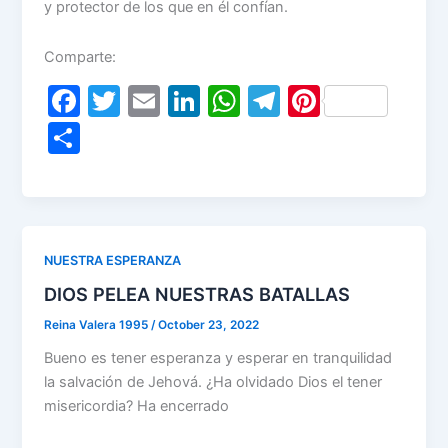
y protector de los que en él confían.
Comparte:
F
T
E
Li
W
T
Pi
a
w
m
n
h
el
nt
S
c
itt
ai
k
at
e
er
h
e
er
l
e
s
gr
e
ar
b
dI
A
a
st
e
o
n
p
m
NUESTRA ESPERANZA
o
p
DIOS PELEA NUESTRAS BATALLAS
k
Reina Valera 1995
/
October 23, 2022
Bueno es tener esperanza y esperar en tranquilidad
la salvación de Jehová. ¿Ha olvidado Dios el tener
misericordia? Ha encerrado