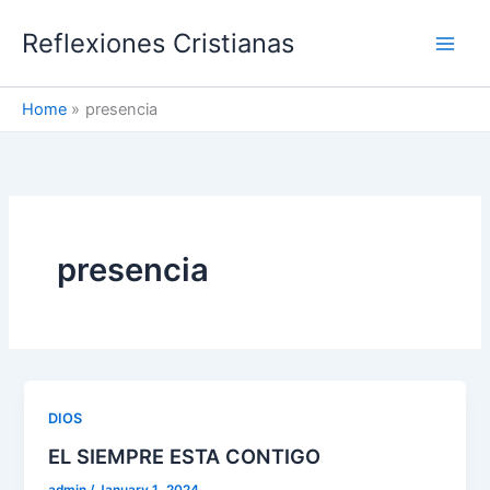
Skip
Reflexiones Cristianas
to
content
Home
presencia
presencia
DIOS
EL SIEMPRE ESTA CONTIGO
admin
/
January 1, 2024