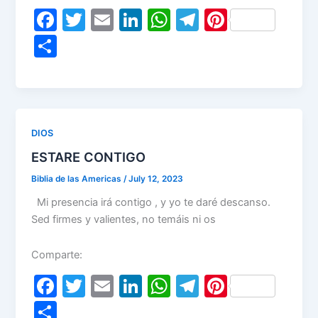
F
T
E
Li
W
T
Pi
a
w
m
n
h
el
nt
S
c
itt
ai
k
at
e
er
h
e
er
l
e
s
gr
e
ar
b
dI
A
a
st
e
o
n
p
m
DIOS
o
p
ESTARE CONTIGO
k
Biblia de las Americas
/
July 12, 2023
Mi presencia irá contigo , y yo te daré descanso.
Sed firmes y valientes, no temáis ni os
Comparte:
F
T
E
Li
W
T
Pi
a
w
m
n
h
el
nt
S