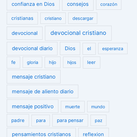
confianza en Dios
consejos
corazón
cristianas
cristiano
descargar
devocional cristiano
devocional
devocional diario
Dios
el
esperanza
fe
leer
gloria
hijo
hijos
mensaje cristiano
mensaje de aliento diario
mensaje positivo
muerte
mundo
padre
para pensar
para
paz
pensamientos cristianos
reflexion