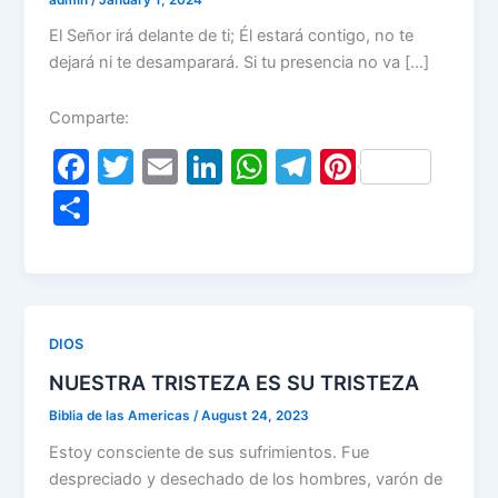
El Señor irá delante de ti; Él estará contigo, no te
dejará ni te desamparará. Si tu presencia no va […]
Comparte:
F
T
E
Li
W
T
Pi
a
w
m
n
h
el
nt
S
c
itt
ai
k
at
e
er
h
e
er
l
e
s
gr
e
ar
b
dI
A
a
st
e
o
n
p
m
DIOS
o
p
NUESTRA TRISTEZA ES SU TRISTEZA
k
Biblia de las Americas
/
August 24, 2023
Estoy consciente de sus sufrimientos. Fue
despreciado y desechado de los hombres, varón de