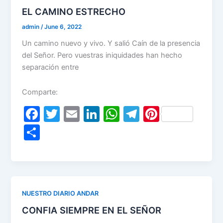
o
p
EL CAMINO ESTRECHO
k
admin
/
June 6, 2022
Un camino nuevo y vivo. Y salió Caín de la presencia
del Señor. Pero vuestras iniquidades han hecho
separación entre
Comparte:
F
T
E
Li
W
T
Pi
a
w
m
n
h
el
nt
S
c
itt
ai
k
at
e
er
h
e
er
l
e
s
gr
e
ar
b
dI
A
a
st
e
o
n
p
m
NUESTRO DIARIO ANDAR
o
p
CONFIA SIEMPRE EN EL SEÑOR