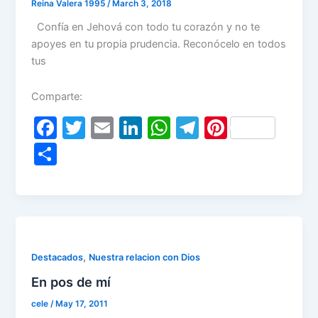
k
Reina Valera 1995
/
March 3, 2018
Confía en Jehová con todo tu corazón y no te
apoyes en tu propia prudencia. Reconócelo en todos
tus
Comparte:
F
T
E
Li
W
T
Pi
a
w
m
n
h
el
nt
S
c
itt
ai
k
at
e
er
h
e
er
l
e
s
gr
e
ar
b
dI
A
a
st
e
o
n
p
m
o
p
,
Destacados
Nuestra relacion con Dios
k
En pos de mí
cele
/
May 17, 2011