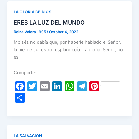
b
dI
A
a
st
e
o
n
p
m
LA GLORIA DE DIOS
o
p
ERES LA LUZ DEL MUNDO
k
Reina Valera 1995
/
October 4, 2022
Moisés no sabía que, por haberle hablado el Señor,
la piel de su rostro resplandecía. La gloria, Señor, no
es
Comparte:
F
T
E
Li
W
T
Pi
a
w
m
n
h
el
nt
S
c
itt
ai
k
at
e
er
h
e
er
l
e
s
gr
e
ar
b
dI
A
a
st
e
o
n
p
m
LA SALVACION