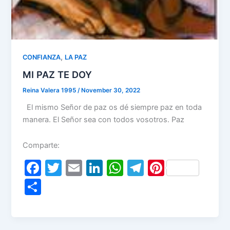
,
CONFIANZA
LA PAZ
MI PAZ TE DOY
Reina Valera 1995
/
November 30, 2022
El mismo Señor de paz os dé siempre paz en toda
manera. El Señor sea con todos vosotros. Paz
Comparte:
F
T
E
Li
W
T
Pi
a
w
m
n
h
el
nt
S
c
itt
ai
k
at
e
er
h
e
er
l
e
s
gr
e
ar