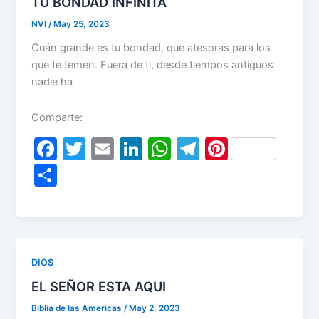
TU BONDAD INFINITA
NVI
/
May 25, 2023
Cuán grande es tu bondad, que atesoras para los
que te temen. Fuera de ti, desde tiempos antiguos
nadie ha
Comparte:
F
T
E
Li
W
T
Pi
a
w
m
n
h
el
nt
S
c
itt
ai
k
at
e
er
h
e
er
l
e
s
gr
e
ar
b
dI
A
a
st
e
o
n
p
m
DIOS
o
p
EL SEÑOR ESTA AQUI
k
Biblia de las Americas
/
May 2, 2023