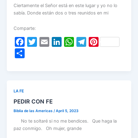
Ciertamente el Señor está en este lugar y yo no lo
sabía. Donde están dos o tres reunidos en mi
Comparte:
F
T
E
Li
W
T
Pi
a
w
m
n
h
el
nt
S
c
itt
ai
k
at
e
er
h
e
er
l
e
s
gr
e
ar
b
dI
A
a
st
e
o
n
p
m
LA FE
o
p
PEDIR CON FE
k
Biblia de las Americas
/
April 5, 2023
No te soltaré si no me bendices. Que haga la
paz conmigo. Oh mujer, grande