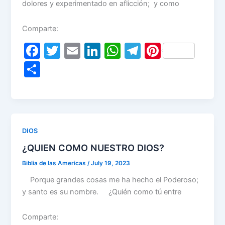
dolores y experimentado en aflicción; y como
Comparte:
F
T
E
Li
W
T
Pi
a
w
m
n
h
el
nt
S
c
itt
ai
k
at
e
er
h
e
er
l
e
s
gr
e
ar
b
dI
A
a
st
e
o
n
p
m
DIOS
o
p
¿QUIEN COMO NUESTRO DIOS?
k
Biblia de las Americas
/
July 19, 2023
Porque grandes cosas me ha hecho el Poderoso;
y santo es su nombre. ¿Quién como tú entre
Comparte: