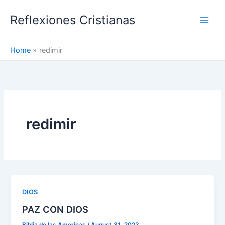
Skip
Reflexiones Cristianas
to
content
Home
redimir
redimir
DIOS
PAZ CON DIOS
Biblia de las Americas
/
August 31, 2023