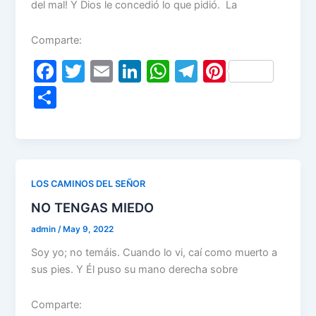
del mal! Y Dios le concedió lo que pidió. La
Comparte:
F
T
E
Li
W
T
Pi
a
w
m
n
h
el
nt
S
c
itt
ai
k
at
e
er
h
e
er
l
e
s
gr
e
ar
b
dI
A
a
st
e
o
n
p
m
LOS CAMINOS DEL SEÑOR
o
p
NO TENGAS MIEDO
k
admin
/
May 9, 2022
Soy yo; no temáis. Cuando lo vi, caí como muerto a
sus pies. Y Él puso su mano derecha sobre
Comparte: