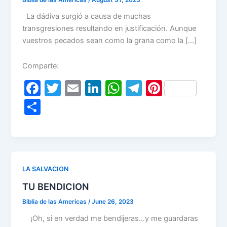
La dádiva surgió a causa de muchas
transgresiones resultando en justificación. Aunque
vuestros pecados sean como la grana como la […]
Comparte:
F
T
E
Li
W
T
Pi
a
w
m
n
h
el
nt
S
c
itt
ai
k
at
e
er
h
e
er
l
e
s
gr
e
ar
b
dI
A
a
st
e
o
n
p
m
LA SALVACION
o
p
TU BENDICION
k
Biblia de las Americas
/
June 26, 2023
¡Oh, si en verdad me bendijeras…y me guardaras