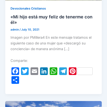
Devocionales Cristianos
«Mi hijo está muy feliz de tenerme con
él»
admin
/
July 10, 2021
Imagen por PMillera4 En este mensaje tratamos el
siguiente caso de una mujer que «descargó su
conciencia» de manera anónima […]
Comparte:
F
T
E
Li
W
T
Pi
a
w
m
n
h
el
nt
S
c
itt
ai
k
at
e
er
h
e
er
l
e
s
gr
e
ar
b
dI
A
a
st
e