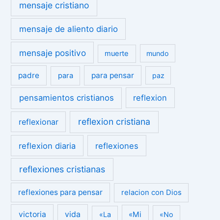
mensaje cristiano
mensaje de aliento diario
mensaje positivo
muerte
mundo
padre
para pensar
para
paz
pensamientos cristianos
reflexion
reflexion cristiana
reflexionar
reflexion diaria
reflexiones
reflexiones cristianas
reflexiones para pensar
relacion con Dios
victoria
vida
«Mi
«La
«No