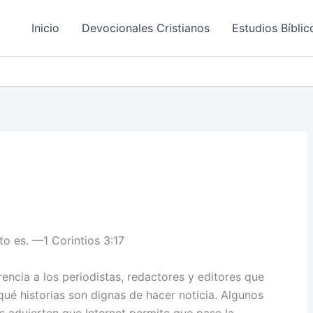
Inicio
Devocionales Cristianos
Estudios Bíblic
to es. —1 Corintios 3:17
encia a los periodistas, redactores y editores que
qué historias son dignas de hacer noticia. Algunos
s advierten que Internet permite que pase la