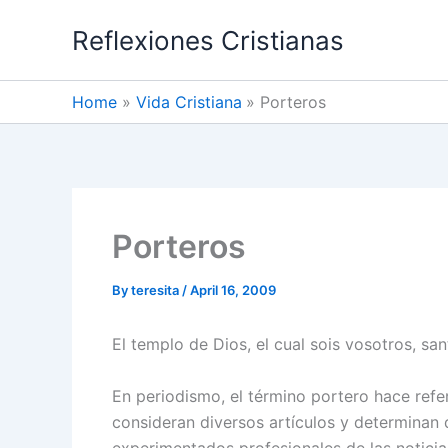
Skip
Reflexiones Cristianas
to
content
Home
Vida Cristiana
Porteros
Porteros
By
teresita
/
April 16, 2009
El templo de Dios, el cual sois vosotros, san
En periodismo, el término portero hace refer
consideran diversos artículos y determinan 
experimentados profesionales de las noticia