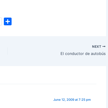
S
h
ar
e
NEXT
El conductor de autobús
June 12, 2009 at 7:25 pm