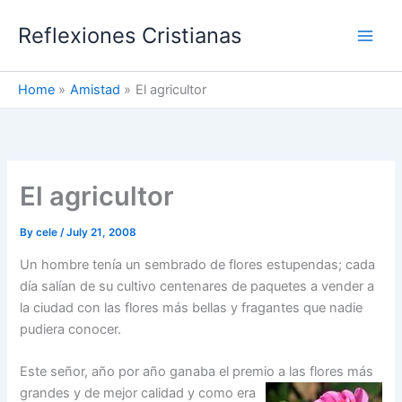
Skip
Reflexiones Cristianas
to
content
Home
Amistad
El agricultor
El agricultor
By
cele
/
July 21, 2008
Un hombre tenía un sembrado de flores estupendas; cada
día salían de su cultivo centenares de paquetes a vender a
la ciudad con las flores más bellas y fragantes que nadie
pudiera conocer.
Este señor, año por año ganaba el premio a las flores más
grandes y
de mejor calidad y como era