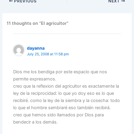
PREVIOUS
NEXT
e
er
l
e
s
gr
e
e
b
dI
A
a
st
o
n
p
m
11 thoughts on “El agricultor”
o
p
k
dayanna
July 25, 2008 at 11:58 pm
Dios me los bendiga por este espacio que nos
permite expresarnos.
creo que la reflexion del agricultor es exactamente la
ley de la reciprocidad: lo que yo doy eso es lo que
recibiré. como la ley de la siembra y la cosecha: todo
lo que el hombre sembraré eso también recibirá.
creo que hemos sido llamados por Dios para
bendecir a los demás.