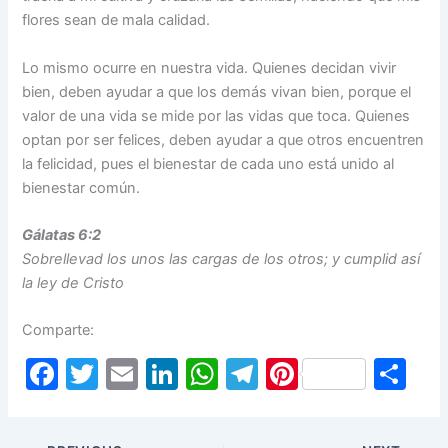
flores sean de mala calidad.
Lo mismo ocurre en nuestra vida. Quienes decidan vivir
bien, deben ayudar a que los demás vivan bien, porque el
valor de una vida se mide por las vidas que toca. Quienes
optan por ser felices, deben ayudar a que otros encuentren
la felicidad, pues el bienestar de cada uno está unido al
bienestar común.
Gálatas 6:2
Sobrellevad los unos las cargas de los otros; y cumplid así
la ley de Cristo
Comparte:
F
T
E
Li
W
T
Pi
S
a
w
m
n
h
el
nt
h
c
itt
ai
k
at
e
er
ar