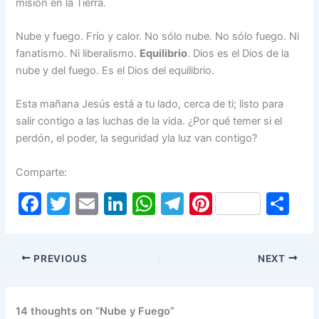
misión en la Tierra.
Nube y fuego. Frío y calor. No sólo nube. No sólo fuego. Ni
fanatismo. Ni liberalismo.
Equilibrio
. Dios es el Dios de la
nube y del fuego. Es el Dios del equilibrio.
Esta mañana Jesús está a tu lado, cerca de ti; listo para
salir contigo a las luchas de la vida. ¿Por qué temer si el
perdón, el poder, la seguridad yla luz van contigo?
Comparte:
F
T
E
Li
W
T
Pi
S
a
w
m
n
h
el
nt
h
c
itt
ai
k
at
e
er
ar
PREVIOUS
NEXT
e
er
l
e
s
gr
e
e
b
dI
A
a
st
o
n
p
m
14 thoughts on “Nube y Fuego”