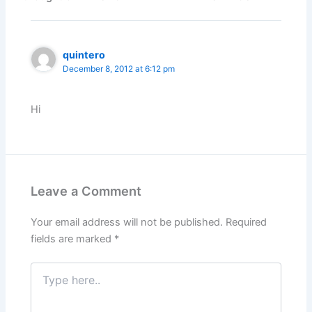
o
n
p
m
o
p
k
quintero
December 8, 2012 at 6:12 pm
Hi
Leave a Comment
Your email address will not be published.
Required
fields are marked
*
Type
here..