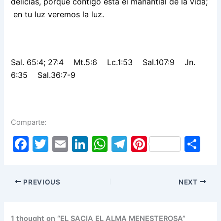
delicias, porque contigo está el manantial de la vida;
en tu luz veremos la luz.
Sal. 65:4; 27:4 Mt.5:6 Lc.1:53 Sal.107:9 Jn.
6:35 Sal.36:7-9
Comparte:
F
T
E
Li
W
T
Pi
S
a
w
m
n
h
el
nt
h
c
itt
ai
k
at
e
er
ar
PREVIOUS
NEXT
e
er
l
e
s
gr
e
e
b
dI
A
a
st
1 thought on “EL SACIA EL ALMA MENESTEROSA”