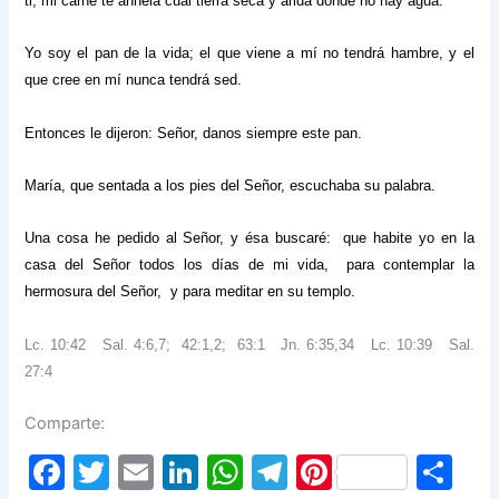
ti, mi carne te anhela cual tierra seca y árida donde no hay agua.
Yo soy el pan de la vida; el que viene a mí no tendrá hambre, y el
que cree en mí nunca tendrá sed.
Entonces le dijeron: Señor, danos siempre este pan.
María, que sentada a los pies del Señor, escuchaba su palabra.
Una cosa he pedido al Señor, y ésa buscaré: que habite yo en la
casa del Señor todos los días de mi vida, para contemplar la
hermosura del Señor, y para meditar en su templo.
Lc. 10:42 Sal. 4:6,7; 42:1,2; 63:1 Jn. 6:35,34 Lc. 10:39 Sal.
27:4
Comparte:
F
T
E
Li
W
T
Pi
S