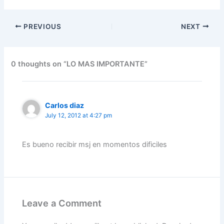
a
w
m
n
h
el
nt
h
c
itt
ai
k
at
e
er
ar
PREVIOUS
NEXT
e
er
l
e
s
gr
e
e
b
dI
A
a
st
o
n
p
m
0 thoughts on “LO MAS IMPORTANTE”
o
p
k
Carlos diaz
July 12, 2012 at 4:27 pm
Es bueno recibir msj en momentos dificiles
Leave a Comment