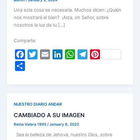
Una sola cosa es necesaria. Muchos dicen: ¿Quién
nos mostrará el bien? ¡Alza, oh Señor, sobre
nosotros la luz de tu […]
Comparte:
F
T
E
Li
W
T
Pi
a
w
m
n
h
el
nt
S
c
itt
ai
k
at
e
er
h
e
er
l
e
s
gr
e
ar
b
dI
A
a
st
e
o
n
p
m
NUESTRO DIARIO ANDAR
o
p
CAMBIADO A SU IMAGEN
k
Reina Valera 1995
/
January 6, 2023
Sea la belleza de Jehová, nuestro Dios, sobre