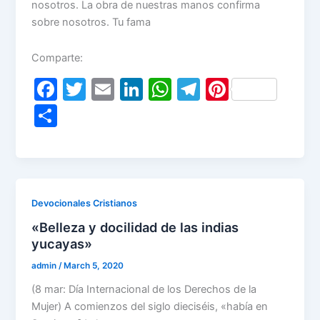
nosotros. La obra de nuestras manos confirma
sobre nosotros. Tu fama
Comparte:
F
T
E
Li
W
T
Pi
a
w
m
n
h
el
nt
S
c
itt
ai
k
at
e
er
h
e
er
l
e
s
gr
e
ar
b
dI
A
a
st
e
o
n
p
m
Devocionales Cristianos
o
p
«Belleza y docilidad de las indias
k
yucayas»
admin
/
March 5, 2020
(8 mar: Día Internacional de los Derechos de la
Mujer) A comienzos del siglo dieciséis, «había en