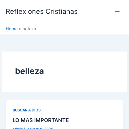
Skip
Reflexiones Cristianas
to
content
Home
belleza
belleza
BUSCAR A DIOS
LO MAS IMPORTANTE
admin
/
January 9, 2024