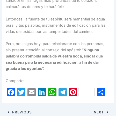
sanador en las llagas más profundas de tu corazón,
calmará tus dolores y te hará feliz.
Entonces, la fuente de tu espíritu será manantial de agua
pura, y tus pala­bras, instrumentos de edificación para las
vidas destruidas por las tempestades del camino.
Pero, no salgas hoy, para relacionarte con las personas,
sin prestar atención al consejo del apóstol: “
Ninguna
palabra corrompida salga de vuestra boca, sino la que
sea buena para la necesaria edificación, a fin de dar
gracia a los oyentes”.
Comparte:
F
T
E
Li
W
T
Pi
S
a
w
m
n
h
el
nt
h
c
itt
ai
k
at
e
er
ar
PREVIOUS
NEXT