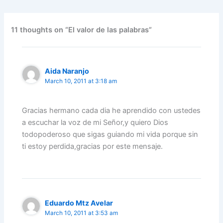
e
er
l
e
s
gr
e
e
b
dI
A
a
st
o
n
p
m
11 thoughts on “El valor de las palabras”
o
p
k
Aida Naranjo
March 10, 2011 at 3:18 am
Gracias hermano cada dia he aprendido con ustedes
a escuchar la voz de mi Señor,y quiero Dios
todopoderoso que sigas guiando mi vida porque sin
ti estoy perdida,gracias por este mensaje.
Eduardo Mtz Avelar
March 10, 2011 at 3:53 am