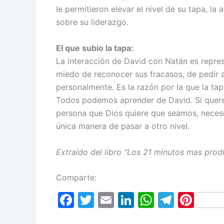
le permitieron elevar el nivel de su tapa, l
sobre su liderazgo.
El que subio la tapa:
La interacción de David con Natán es repres
miedo de reconocer sus fracasos, de pedir a
personalmente. Es la razón por la que la ta
Todos podemos aprender de David. Si querem
persona que Dios quiere que seamos, necesit
única manera de pasar a otro nivel.
Extraído del libro “Los 21 minutos mas prod
Comparte:
F
T
E
Li
W
T
Pi
a
w
m
n
h
el
nt