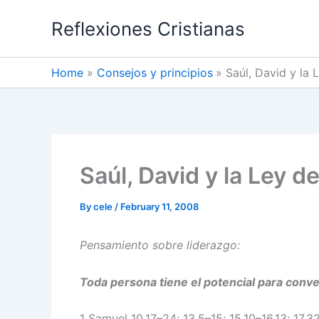
Skip
Reflexiones Cristianas
to
content
Home
Consejos y principios
Saúl, David y la 
Saúl, David y la Ley d
By
cele
/
February 11, 2008
Pensamiento sobre liderazgo:
Toda persona tiene el potencial para conver
1 Samuel 10.17–24; 13.5–15; 15.10–16.13; 17.3