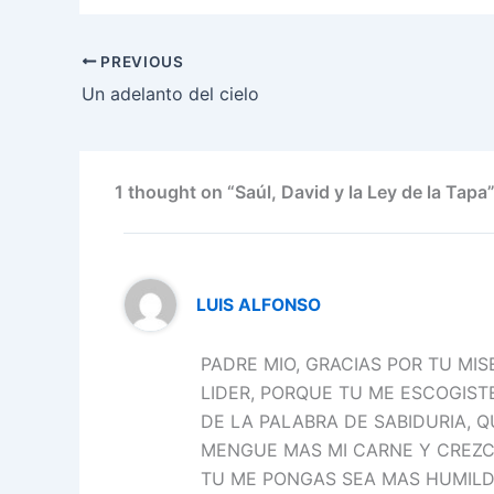
c
itt
ai
k
at
e
er
e
er
l
e
s
gr
e
PREVIOUS
b
dI
A
a
st
Un adelanto del cielo
o
n
p
m
o
p
k
1 thought on “Saúl, David y la Ley de la Tapa
LUIS ALFONSO
PADRE MIO, GRACIAS POR TU MIS
LIDER, PORQUE TU ME ESCOGIST
DE LA PALABRA DE SABIDURIA, Q
MENGUE MAS MI CARNE Y CREZCA
TU ME PONGAS SEA MAS HUMILD