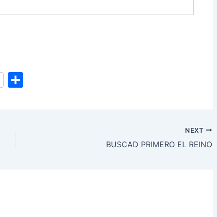
S
h
ar
e
NEXT
BUSCAD PRIMERO EL REINO