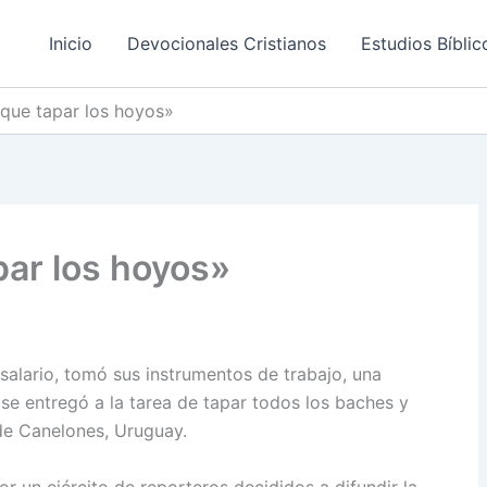
Inicio
Devocionales Cristianos
Estudios Bíblic
 que tapar los hoyos»
par los hoyos»
salario, tomó sus instrumentos de trabajo, una
y se entregó a la tarea de tapar todos los baches y
 de Canelones, Uruguay.
 un ejército de reporteros decididos a difundir la