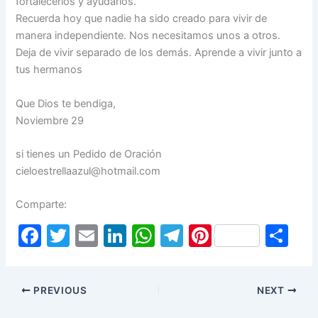
fortalecerlos y ayudarlos.
Recuerda hoy que nadie ha sido creado para vivir de
manera independiente. Nos necesitamos unos a otros.
Deja de vivir separado de los demás. Aprende a vivir junto a
tus hermanos
Que Dios te bendiga,
Noviembre 29
si tienes un Pedido de Oración
cieloestrellaazul@hotmail.com
Comparte:
F
T
E
Li
W
T
Pi
S
a
w
m
n
h
el
nt
h
c
itt
ai
k
at
e
er
ar
PREVIOUS
NEXT
e
er
l
e
s
gr
e
e