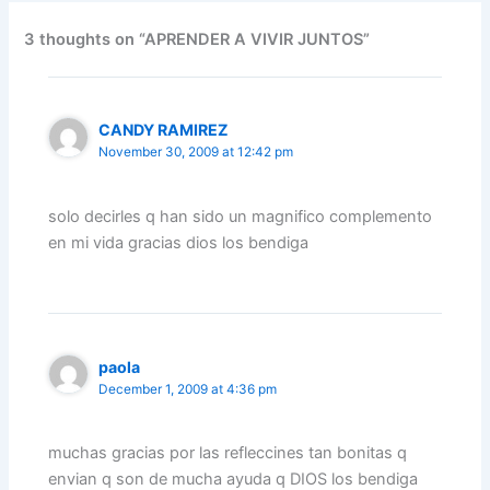
b
dI
A
a
st
o
n
p
m
3 thoughts on “APRENDER A VIVIR JUNTOS”
o
p
k
CANDY RAMIREZ
November 30, 2009 at 12:42 pm
solo decirles q han sido un magnifico complemento
en mi vida gracias dios los bendiga
paola
December 1, 2009 at 4:36 pm
muchas gracias por las refleccines tan bonitas q
envian q son de mucha ayuda q DIOS los bendiga