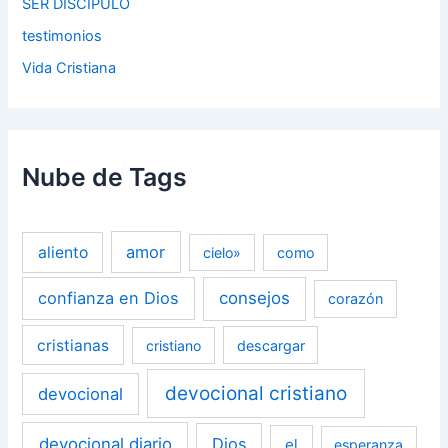
SER DISCIPULO
testimonios
Vida Cristiana
Nube de Tags
amor
aliento
cielo»
como
confianza en Dios
consejos
corazón
cristianas
cristiano
descargar
devocional cristiano
devocional
devocional diario
Dios
el
esperanza