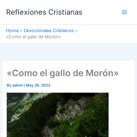
Skip
Reflexiones Cristianas
to
content
Home
Devocionales Cristianos
«Como el gallo de Morón»
«Como el gallo de Morón»
By
admin
/
May 29, 2023