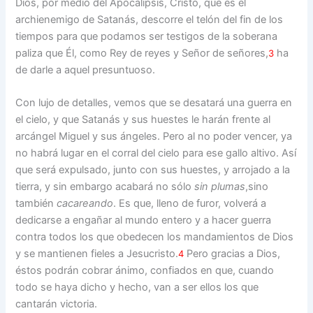
Dios, por medio del Apocalipsis, Cristo, que es el
archienemigo de Satanás, descorre el telón del fin de los
tiempos para que podamos ser testigos de la soberana
paliza que Él, como Rey de reyes y Señor de señores,
ha
3
de darle a aquel presuntuoso.
Con lujo de detalles, vemos que se desatará una guerra en
el cielo, y que Satanás y sus huestes le harán frente al
arcángel Miguel y sus ángeles. Pero al no poder vencer, ya
no habrá lugar en el corral del cielo para ese gallo altivo. Así
que será expulsado, junto con sus huestes, y arrojado a la
tierra, y sin embargo acabará no sólo
sin plumas
,sino
también
cacareando
. Es que, lleno de furor, volverá a
dedicarse a engañar al mundo entero y a hacer guerra
contra todos los que obedecen los mandamientos de Dios
y se mantienen fieles a Jesucristo.
Pero gracias a Dios,
4
éstos podrán cobrar ánimo, confiados en que, cuando
todo se haya dicho y hecho, van a ser ellos los que
cantarán victoria.