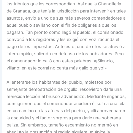
los tributos que les correspondían. Así que la Chancillería
de Granada, que tenía la jurisdicción para intervenir en tales
asuntos, envió a uno de sus más severos comendadores a
aquel pueblo sevillano con el fin de obligarles a que los
pagaran. Tan pronto como llegó al pueblo, el comisionado
convocó a los regidores y les exigió con voz iracunda el
pago de los impuestos. Ante esto, uno de ellos se atrevió a
interrumpirlo, saliendo en defensa de los pobladores. Pero
el comendador lo calló con estas palabras: «¡Silencio,
villano: en este corral no canta más gallo que yo!»
Al enterarse los habitantes del pueblo, molestos por
semejante demostración de orgullo, resolvieron darle una
merecida lección al brusco advenedizo. Mediante engaños,
consiguieron que el comendador acudiera él solo a una cita
en un camino en las afueras del pueblo, y allí aprovecharon
la oscuridad y el factor sorpresa para darle una soberana
paliza. Sin embargo, tamaño escarmiento no mermó en
absoluto la presunción ni redujo siquiera un ápice la