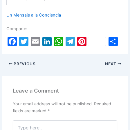
Un Mensaje a la Conciencia
Comparte:
F
T
E
Li
W
T
Pi
S
a
w
m
n
h
el
nt
h
c
itt
ai
k
at
e
er
ar
PREVIOUS
NEXT
e
er
l
e
s
gr
e
e
b
dI
A
a
st
o
n
p
m
Leave a Comment
o
p
k
Your email address will not be published.
Required
fields are marked
*
Type
here..