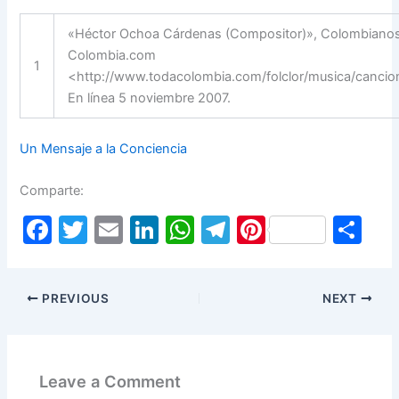
«Héctor Ochoa Cárdenas (Compositor)», Colombianos
Colombia.com
1
<http://www.todacolombia.com/folclor/musica/canci
En línea 5 noviembre 2007.
Un Mensaje a la Conciencia
Comparte:
F
T
E
Li
W
T
Pi
S
a
w
m
n
h
el
nt
h
c
itt
ai
k
at
e
er
ar
PREVIOUS
NEXT
e
er
l
e
s
gr
e
e
b
dI
A
a
st
o
n
p
m
Leave a Comment