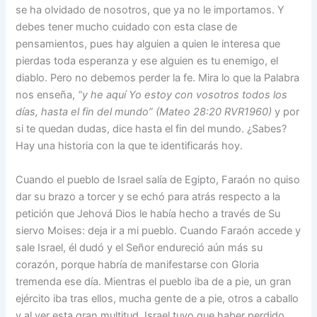
se ha olvidado de nosotros, que ya no le importamos. Y
debes tener mucho cuidado con esta clase de
pensamientos, pues hay alguien a quien le interesa que
pierdas toda esperanza y ese alguien es tu enemigo, el
diablo. Pero no debemos perder la fe. Mira lo que la Palabra
nos enseña,
“y he aquí Yo estoy con vosotros todos los
días, hasta el fin del mundo” (Mateo 28:20 RVR1960)
y por
si te quedan dudas, dice hasta el fin del mundo. ¿Sabes?
Hay una historia con la que te identificarás hoy.
Cuando el pueblo de Israel salía de Egipto, Faraón no quiso
dar su brazo a torcer y se echó para atrás respecto a la
petición que Jehová Dios le había hecho a través de Su
siervo Moises: deja ir a mi pueblo. Cuando Faraón accede y
sale Israel, él dudó y el Señor endureció aún más su
corazón, porque habría de manifestarse con Gloria
tremenda ese día. Mientras el pueblo iba de a pie, un gran
ejército iba tras ellos, mucha gente de a pie, otros a caballo
y al ver esta gran multitud, Israel tuvo que haber perdido