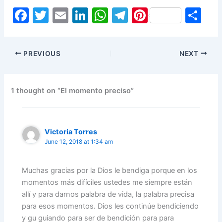
F
T
E
Li
W
T
Pi
S
a
w
m
n
h
el
nt
h
c
itt
ai
k
at
e
er
ar
PREVIOUS
NEXT
e
er
l
e
s
gr
e
e
b
dI
A
a
st
o
n
p
m
1 thought on “El momento preciso”
o
p
k
Victoria Torres
June 12, 2018 at 1:34 am
Muchas gracias por la Dios le bendiga porque en los
momentos más difíciles ustedes me siempre están
allí y para darnos palabra de vida, la palabra precisa
para esos momentos. Dios les continúe bendiciendo
y gu guiando para ser de bendición para para