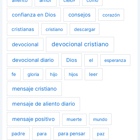
amor
aliento
cielo»
como
confianza en Dios
consejos
corazón
cristianas
cristiano
descargar
devocional cristiano
devocional
devocional diario
Dios
el
esperanza
fe
leer
gloria
hijo
hijos
mensaje cristiano
mensaje de aliento diario
mensaje positivo
muerte
mundo
padre
para pensar
para
paz