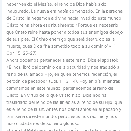
haber venido el Mesías, el reino de Dios había sido
inaugurado. La nueva era había comenzado. En la persona
de Cristo, la hegemonía divina había invadido este mundo.
Cristo reina ahora espiritualmente: «Porque es necesario
que Cristo reine hasta poner a todos sus enemigos debajo
de sus pies. El último enemigo que será destruido es la
muerte, pues Dios “ha sometido todo a su dominio”» (1
Cor. 15: 25-27).
Ahora podemos pertenecer a este reino. Dice el apóstol:
«Él nos libró del dominio de la oscuridad y nos trasladó al
reino de su amado Hijo, en quien tenemos redención, el
perdón de pecados» (Col. 1: 13, 14). Hoy en día, mientras
caminamos en este mundo, pertenecemos al reino de
Cristo. En virtud de lo que Cristo hizo, Dios nos ha
trasladado del reino de las tinieblas al reino de su Hijo, que
es el reino de la luz. Antes nos debatíamos en el pecado y
la miseria de este mundo, pero Jesús nos redimió y nos
hizo ciudadanos de su reino glorioso.
El apóstol Pablo era ciudadano judío y ciudadano romano.