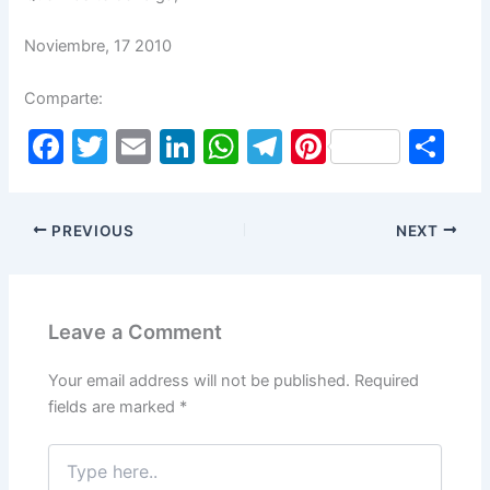
Noviembre, 17 2010
Comparte:
F
T
E
Li
W
T
Pi
S
a
w
m
n
h
el
nt
h
c
itt
ai
k
at
e
er
ar
PREVIOUS
NEXT
e
er
l
e
s
gr
e
e
b
dI
A
a
st
o
n
p
m
Leave a Comment
o
p
k
Your email address will not be published.
Required
fields are marked
*
Type
here..