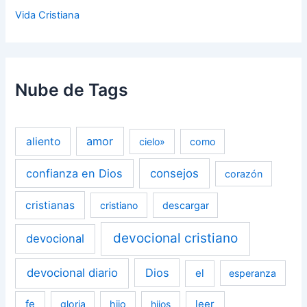
Vida Cristiana
Nube de Tags
amor
aliento
cielo»
como
confianza en Dios
consejos
corazón
cristianas
cristiano
descargar
devocional cristiano
devocional
devocional diario
Dios
el
esperanza
fe
leer
gloria
hijo
hijos