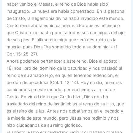
haber venido el Mesías, el reino de Dios había sido
inaugurado. La nueva era había comenzado. En la persona
de Cristo, la hegemonía divina había invadido este mundo.
Cristo reina ahora espiritualmente: «Porque es necesario
que Cristo reine hasta poner a todos sus enemigos debajo
de sus pies. El último enemigo que será destruido es la
muerte, pues Dios “ha sometido todo a su dominio”» (1
Cor. 15: 25-27).
Ahora podemos pertenecer a este reino. Dice el apóstol:
«Él nos libró del dominio de la oscuridad y nos trasladó al
reino de su amado Hijo, en quien tenemos redención, el
perdón de pecados» (Col. 1: 13, 14). Hoy en día, mientras
caminamos en este mundo, pertenecemos al reino de
Cristo. En virtud de lo que Cristo hizo, Dios nos ha
trasladado del reino de las tinieblas al reino de su Hijo, que
es el reino de la luz. Antes nos debatíamos en el pecado y
la miseria de este mundo, pero Jesús nos redimió y nos
hizo ciudadanos de su reino glorioso.
El apóstol Pablo era ciudadano judío y ciudadano romano.