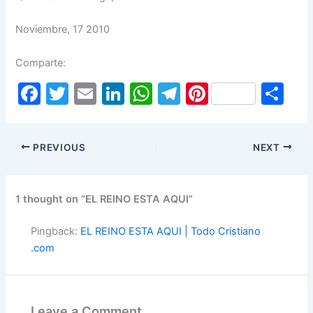
Noviembre, 17 2010
Comparte:
F
T
E
Li
W
T
Pi
S
a
w
m
n
h
el
nt
h
c
itt
ai
k
at
e
er
ar
PREVIOUS
NEXT
e
er
l
e
s
gr
e
e
b
dI
A
a
st
o
n
p
m
1 thought on “EL REINO ESTA AQUI”
o
p
Pingback:
EL REINO ESTA AQUI | Todo Cristiano
k
.com
Leave a Comment