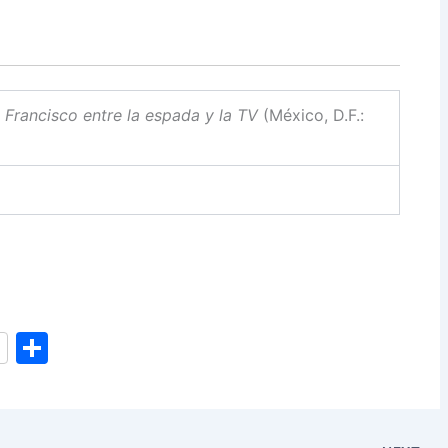
 Francisco entre la espada y la TV
(México, D.F.:
S
h
ar
e