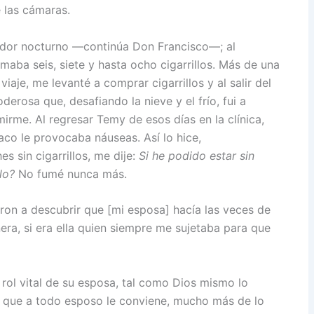
 las cámaras.
dor nocturno —continúa Don Francisco—; al
aba seis, siete y hasta ocho cigarrillos. Más de una
aje, me levanté a comprar cigarrillos y al salir del
derosa que, desafiando la nieve y el frío, fui a
rme. Al regresar Temy de esos días en la clínica,
aco le provocaba náuseas. Así lo hice,
 sin cigarrillos, me dije:
Si he podido estar sin
lo?
No fumé nunca más.
ron a descubrir que [mi esposa] hacía las veces de
nera, si era ella quien siempre me sujetaba para que
rol vital de su esposa, tal como Dios mismo lo
s que a todo esposo le conviene, mucho más de lo