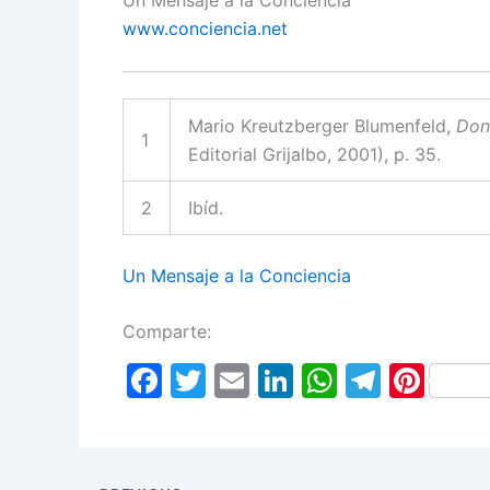
Un Mensaje a la Conciencia
www.conciencia.net
Mario Kreutzberger Blumenfeld,
Don
1
Editorial Grijalbo, 2001), p. 35.
2
Ibíd.
Un Mensaje a la Conciencia
Comparte:
F
T
E
Li
W
T
Pi
a
w
m
n
h
el
nt
c
itt
ai
k
at
e
er
e
er
l
e
s
gr
e