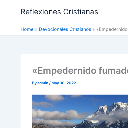
Skip
Reflexiones Cristianas
to
content
Home
Devocionales Cristianos
«Empedernido
«Empedernido fumado
By
admin
/
May 30, 2022