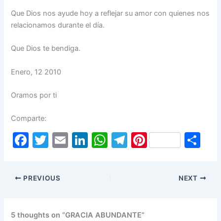
Que Dios nos ayude hoy a reflejar su amor con quienes nos
relacionamos durante el día.
Que Dios te bendiga.
Enero, 12 2010
Oramos por ti
Comparte:
F
T
E
Li
W
T
Pi
S
a
w
m
n
h
el
nt
h
c
itt
ai
k
at
e
er
ar
PREVIOUS
NEXT
e
er
l
e
s
gr
e
e
b
dI
A
a
st
o
n
p
m
5 thoughts on “GRACIA ABUNDANTE”