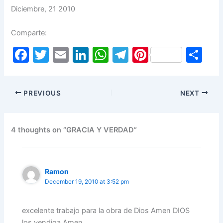
Diciembre, 21 2010
Comparte:
F
T
E
Li
W
T
Pi
S
a
w
m
n
h
el
nt
h
c
itt
ai
k
at
e
er
ar
PREVIOUS
NEXT
e
er
l
e
s
gr
e
e
b
dI
A
a
st
o
n
p
m
4 thoughts on “GRACIA Y VERDAD”
o
p
k
Ramon
December 19, 2010 at 3:52 pm
excelente trabajo para la obra de Dios Amen DIOS
los vendiga Amen