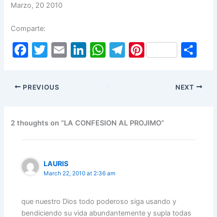
Marzo, 20 2010
Comparte:
F
T
E
Li
W
T
Pi
S
a
w
m
n
h
el
nt
h
c
itt
ai
k
at
e
er
ar
PREVIOUS
NEXT
e
er
l
e
s
gr
e
e
b
dI
A
a
st
o
n
p
m
2 thoughts on “LA CONFESION AL PROJIMO”
o
p
k
LAURIS
March 22, 2010 at 2:36 am
que nuestro Dios todo poderoso siga usando y
bendiciendo su vida abundantemente y supla todas