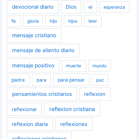
devocional diario
Dios
el
esperanza
fe
leer
gloria
hijo
hijos
mensaje cristiano
mensaje de aliento diario
mensaje positivo
muerte
mundo
padre
para pensar
para
paz
pensamientos cristianos
reflexion
reflexion cristiana
reflexionar
reflexion diaria
reflexiones
reflexiones cristianas