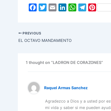
F
T
E
Li
W
T
Pi
a
w
m
n
h
el
nt
c
itt
ai
k
at
e
er
e
er
l
e
s
gr
e
PREVIOUS
b
dI
A
a
st
EL OCTAVO MANDAMIENTO
o
n
p
m
o
p
k
1 thought on “LADRON DE CORAZONES”
Raquel Armas Sanchez
Agradezco a Dios y a usted por est
mi vida y saber si me pueden ayudar