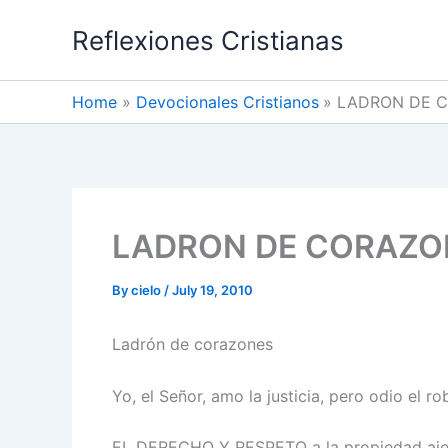
Skip
Reflexiones Cristianas
to
content
Home
Devocionales Cristianos
LADRON DE 
LADRON DE CORAZO
By
cielo
/
July 19, 2010
Ladrón de corazones
Yo, el Señor, amo la justicia, pero odio el ro
EL DERECHO Y RESPETO a la propiedad ajena