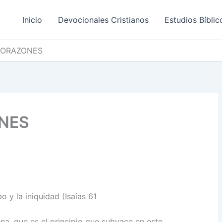
Inicio
Devocionales Cristianos
Estudios Bíblic
CORAZONES
NES
bo y la iniquidad (Isaías 61
, que es el principio que subyace en este