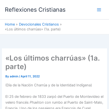
Skip
Reflexiones Cristianas
to
content
Home
Devocionales Cristianos
«Los últimos charrúas» (1a. parte)
«Los últimos charrúas» (1a.
parte)
By
admin
/
April 11, 2022
(Día de la Nación Charrúa y de la Identidad Indígena)
El 25 de febrero de 1833 zarpó del Puerto de Montevideo el
velero francés
Phaéton
con rumbo al Puerto de Saint-Malo,
Francia. Uno de los pasajeros era François de Curel,