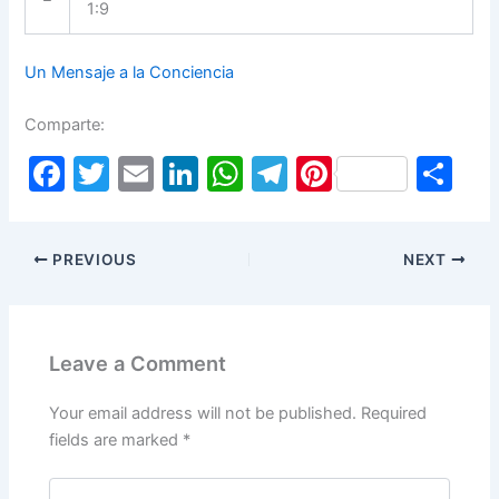
1:9
Un Mensaje a la Conciencia
Comparte:
F
T
E
Li
W
T
Pi
S
a
w
m
n
h
el
nt
h
c
itt
ai
k
at
e
er
ar
PREVIOUS
NEXT
e
er
l
e
s
gr
e
e
b
dI
A
a
st
o
n
p
m
Leave a Comment
o
p
k
Your email address will not be published.
Required
fields are marked
*
Type