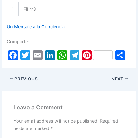
1
Fil 4:8
Un Mensaje a la Conciencia
Comparte:
F
T
E
Li
W
T
Pi
S
a
w
m
n
h
el
nt
h
c
itt
ai
k
at
e
er
ar
PREVIOUS
NEXT
e
er
l
e
s
gr
e
e
b
dI
A
a
st
o
n
p
m
Leave a Comment
o
p
k
Your email address will not be published.
Required
fields are marked
*