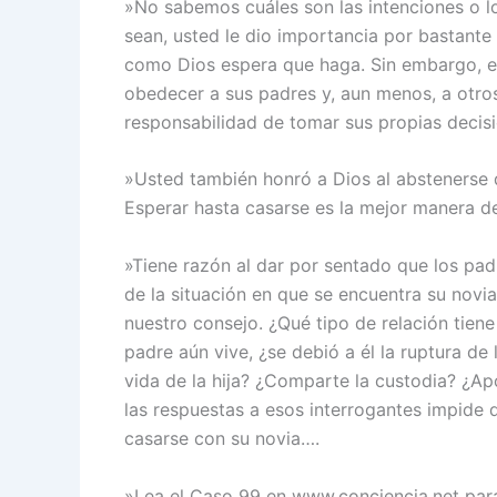
»No sabemos cuáles son las intenciones o lo
sean, usted le dio importancia por bastante
como Dios espera que haga. Sin embargo, el
obedecer a sus padres y, aun menos, a otros 
responsabilidad de tomar sus propias decis
»Usted también honró a Dios al abstenerse d
Esperar hasta casarse es la mejor manera d
»Tiene razón al dar por sentado que los pad
de la situación en que se encuentra su novi
nuestro consejo. ¿Qué tipo de relación tiene 
padre aún vive, ¿se debió a él la ruptura de l
vida de la hija? ¿Comparte la custodia? ¿Ap
las respuestas a esos interrogantes impide 
casarse con su novia….
»Lea el Caso 99 en www.conciencia.net para