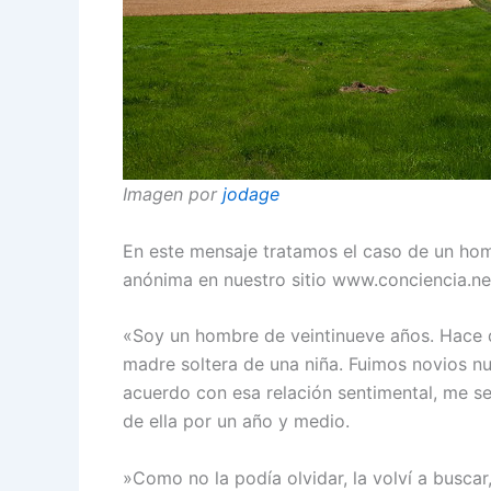
Imagen por
jodage
En este mensaje tratamos el caso de un ho
anónima en nuestro sitio www.conciencia.net
«Soy un hombre de veintinueve años. Hace d
madre soltera de una niña. Fuimos novios n
acuerdo con esa relación sentimental, me s
de ella por un año y medio.
»Como no la podía olvidar, la volví a busca