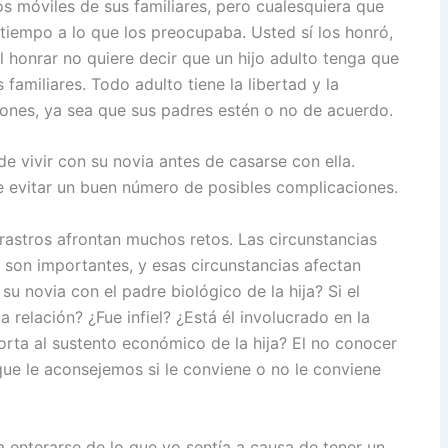
s móviles de sus familiares, pero cualesquiera que
 tiempo a lo que los preocupaba. Usted sí los honró,
 honrar no quiere decir que un hijo adulto tenga que
familiares. Todo adulto tiene la libertad y la
iones, ya sea que sus padres estén o no de acuerdo.
e vivir con su novia antes de casarse con ella.
e evitar un buen número de posibles complicaciones.
rastros afrontan muchos retos. Las circunstancias
a son importantes, y esas circunstancias afectan
su novia con el padre biológico de la hija? Si el
a relación? ¿Fue infiel? ¿Está él involucrado en la
orta al sustento económico de la hija? El no conocer
que le aconsejemos si le conviene o no le conviene
 enterarse de lo que yo sentía a causa de tener un