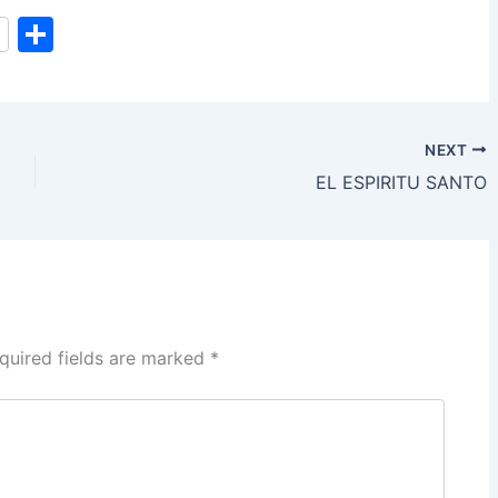
S
h
ar
e
NEXT
EL ESPIRITU SANTO
quired fields are marked
*