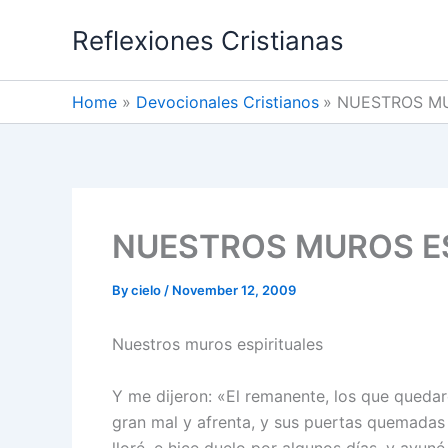
Skip
Reflexiones Cristianas
to
content
Home
Devocionales Cristianos
NUESTROS MU
NUESTROS MUROS E
By
cielo
/
November 12, 2009
Nuestros muros espirituales
Y me dijeron: «El remanente, los que quedaron
gran mal y afrenta, y sus puertas quemadas
lloré, e hice duelo por algunos días, y ayuné