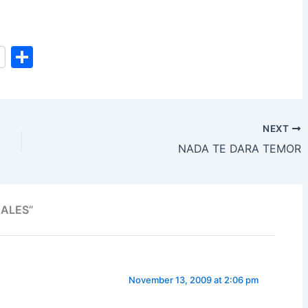
S
h
ar
e
NEXT
NADA TE DARA TEMOR
UALES”
November 13, 2009 at 2:06 pm