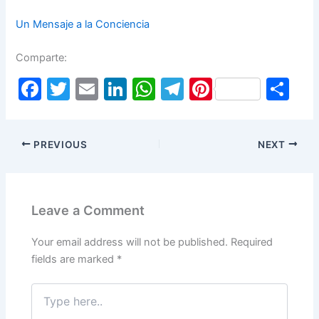
Un Mensaje a la Conciencia
Comparte:
F
T
E
Li
W
T
Pi
S
a
w
m
n
h
el
nt
h
c
itt
ai
k
at
e
er
ar
PREVIOUS
NEXT
e
er
l
e
s
gr
e
e
b
dI
A
a
st
o
n
p
m
Leave a Comment
o
p
k
Your email address will not be published.
Required
fields are marked
*
Type
here..