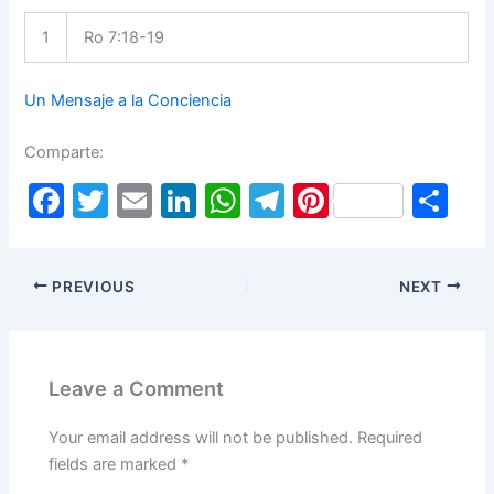
1
Ro 7:18-19
Un Mensaje a la Conciencia
Comparte:
F
T
E
Li
W
T
Pi
S
a
w
m
n
h
el
nt
h
c
itt
ai
k
at
e
er
ar
PREVIOUS
NEXT
e
er
l
e
s
gr
e
e
b
dI
A
a
st
o
n
p
m
Leave a Comment
o
p
k
Your email address will not be published.
Required
fields are marked
*