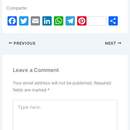
Comparte:
F
T
E
Li
W
T
Pi
S
a
w
m
n
h
el
nt
h
c
itt
ai
k
at
e
er
ar
PREVIOUS
NEXT
e
er
l
e
s
gr
e
e
b
dI
A
a
st
o
n
p
m
Leave a Comment
o
p
k
Your email address will not be published.
Required
fields are marked
*
Type
here..