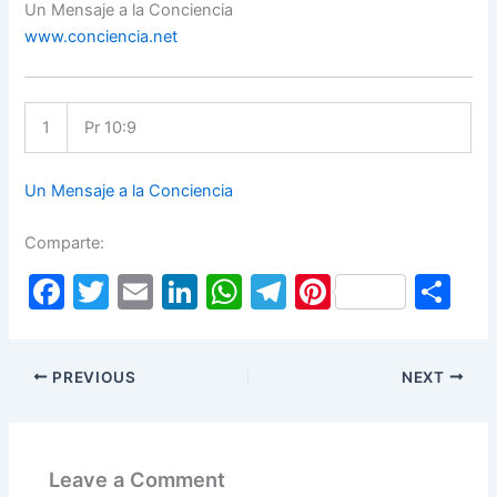
Un Mensaje a la Conciencia
www.conciencia.net
1
Pr 10:9
Un Mensaje a la Conciencia
Comparte:
F
T
E
Li
W
T
Pi
S
a
w
m
n
h
el
nt
h
c
itt
ai
k
at
e
er
ar
PREVIOUS
NEXT
e
er
l
e
s
gr
e
e
b
dI
A
a
st
o
n
p
m
Leave a Comment