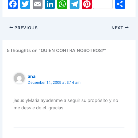
F
T
E
Li
W
T
Pi
S
a
w
m
n
h
el
nt
h
c
itt
ai
k
at
e
er
ar
PREVIOUS
NEXT
e
er
l
e
s
gr
e
e
b
dI
A
a
st
o
n
p
m
5 thoughts on “QUIEN CONTRA NOSOTROS?”
o
p
k
ana
December 14, 2009 at 3:14 am
jesus yMaria ayudenme a seguir su propósito y no
me desvie de el. gracias