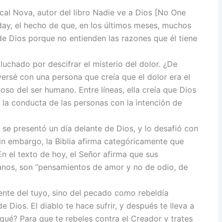
al Nova, autor del libro Nadie ve a Dios [No One
ay, el hecho de que, en los últimos meses, muchos
 de Dios porque no entienden las razones que él tiene
luchado por descifrar el misterio del dolor. ¿De
versé con una persona que creía que el dolor era el
so del ser humano. Entre líneas, ella creía que Dios
a la conducta de las personas con la intención de
e se presentó un día delante de Dios, y lo desafió con
 Sin embargo, la Biblia afirma categóricamente que
En el texto de hoy, el Señor afirma que sus
anos, son “pensamientos de amor y no de odio, de
ente del tuyo, sino del pecado como rebeldía
 Dios. El diablo te hace sufrir, y después te lleva a
qué? Para que te rebeles contra el Creador y trates