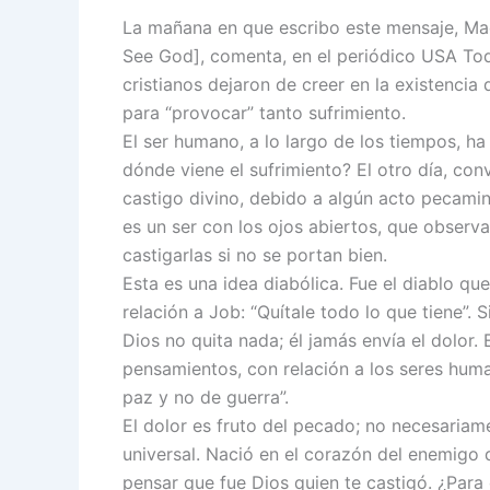
La mañana en que escribo este mensaje, Mac
See God], comenta, en el periódico USA Tod
cristianos dejaron de creer en la existencia
para “provocar” tanto sufrimiento.
El ser humano, a lo largo de los tiempos, ha 
dónde viene el sufrimiento? El otro día, con
castigo divino, debido a algún acto pecamino
es un ser con los ojos abiertos, que observ
castigarlas si no se portan bien.
Esta es una idea diabólica. Fue el diablo qu
relación a Job: “Quítale todo lo que tiene”.
Dios no quita nada; él jamás envía el dolor. 
pensamientos, con relación a los seres hum
paz y no de guerra”.
El dolor es fruto del pecado; no necesariam
universal. Nació en el corazón del enemigo de
pensar que fue Dios quien te castigó. ¿Para 