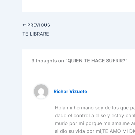
a
w
m
n
h
el
nt
c
itt
ai
k
at
e
er
e
er
l
e
s
gr
e
PREVIOUS
b
dI
A
a
st
TE LIBRARE
o
n
p
m
o
p
k
3 thoughts on “QUIEN TE HACE SUFRIR?”
Richar Vizuete
Hola mi hermano soy de los que pa
dado el control a el,se y estoy c
murio por mi porque me ama,me am
si dio su vida por mi,TE AMO MI D