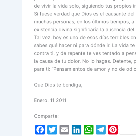
de vivir la vida solo, siguiendo tus propios
Si fuese verdad que Dios es el causante del
muchas personas, en los últimos tiempos, a 
existencia divina significaría la ausencia de
Tal vez, hoy es uno de esos días terribles e
sabes qué hacer ni para dónde ir. La vida te
contra ti, y de repente te ves tentado a pe
la causa de tu dolor. No lo hagas. Detente, 
para ti: “Pensamientos de amor y no de odio
Que Dios te bendiga,
Enero, 11 2011
Comparte:
F
T
E
Li
W
T
Pi