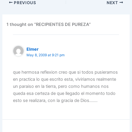
PREVIOUS
NEXT
e
er
l
e
s
gr
e
e
b
dI
A
a
st
o
n
p
m
1 thought on “RECIPIENTES DE PUREZA”
o
p
k
Elmer
May 8, 2009 at 9:21 pm
que hermosa reflexion creo que si todos pusieramos
en practica lo que escrito esta, viviriamos realmente
un paraiso en la tierra, pero como humanos nos
queda esa certeza de que llegado el momento todo
esto se realizara, con la gracia de Dios…….