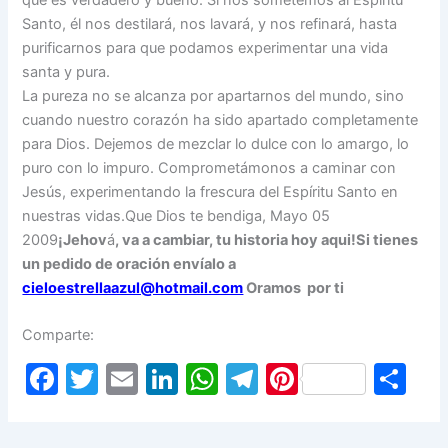
que es verdadero y bueno. Si nos sometemos al Espíritu
Santo, él nos destilará, nos lavará, y nos refinará, hasta
purificarnos para que podamos experimentar una vida
santa y pura.
La pureza no se alcanza por apartarnos del mundo, sino
cuando nuestro corazón ha sido apartado completamente
para Dios. Dejemos de mezclar lo dulce con lo amargo, lo
puro con lo impuro. Comprometámonos a caminar con
Jesús, experimentando la frescura del Espíritu Santo en
nuestras vidas.Que Dios te bendiga,
Mayo 05
2009
¡Jehov
á
, va a cambiar, tu historia hoy aqui!
Si tienes
un pedido de oración envíalo a
cieloestrellaazul@hotmail.com
Oramos por ti
Comparte:
F
T
E
Li
W
T
Pi
S
a
w
m
n
h
el
nt
h
c
itt
ai
k
at
e
er
ar