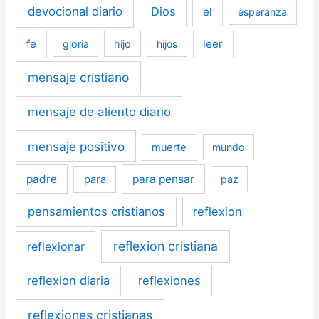
devocional diario
Dios
el
esperanza
fe
leer
gloria
hijo
hijos
mensaje cristiano
mensaje de aliento diario
mensaje positivo
muerte
mundo
padre
para pensar
para
paz
pensamientos cristianos
reflexion
reflexion cristiana
reflexionar
reflexion diaria
reflexiones
reflexiones cristianas