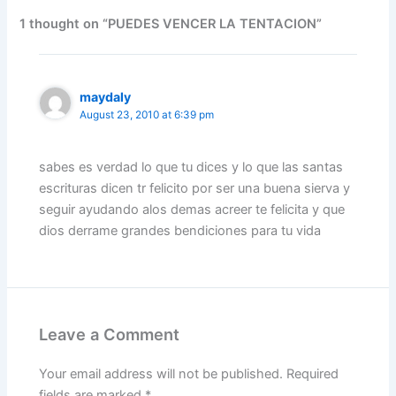
b
dI
A
a
st
o
n
p
m
1 thought on “PUEDES VENCER LA TENTACION”
o
p
k
maydaly
August 23, 2010 at 6:39 pm
sabes es verdad lo que tu dices y lo que las santas
escrituras dicen tr felicito por ser una buena sierva y
seguir ayudando alos demas acreer te felicita y que
dios derrame grandes bendiciones para tu vida
Leave a Comment
Your email address will not be published.
Required
fields are marked
*