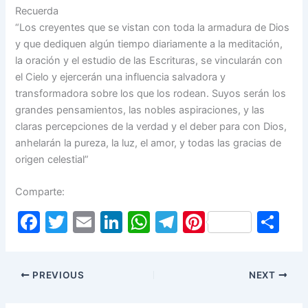
Recuerda
“Los creyentes que se vistan con toda la armadura de Dios
y que dediquen algún tiempo diariamente a la meditación,
la oración y el estudio de las Escrituras, se vincularán con
el Cielo y ejercerán una influencia salvadora y
transformadora sobre los que los rodean. Suyos serán los
grandes pensamientos, las nobles aspiraciones, y las
claras percepciones de la verdad y el deber para con Dios,
anhelarán la pureza, la luz, el amor, y todas las gracias de
origen celestial”
Comparte:
F
T
E
Li
W
T
Pi
S
a
w
m
n
h
el
nt
h
c
itt
ai
k
at
e
er
ar
PREVIOUS
NEXT
e
er
l
e
s
gr
e
e