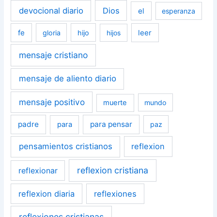
devocional diario
Dios
el
esperanza
fe
leer
gloria
hijo
hijos
mensaje cristiano
mensaje de aliento diario
mensaje positivo
muerte
mundo
padre
para pensar
para
paz
pensamientos cristianos
reflexion
reflexion cristiana
reflexionar
reflexion diaria
reflexiones
reflexiones cristianas