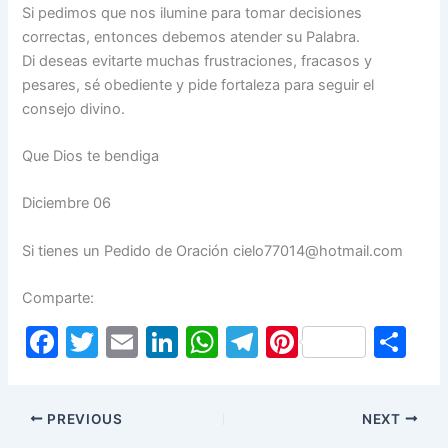
Si pedimos que nos ilumine para tomar decisiones
correctas, entonces debemos atender su Palabra.
Di deseas evitarte muchas frustraciones, fracasos y
pesares, sé obediente y pide fortaleza para seguir el
consejo divino.
Que Dios te bendiga
Diciembre 06
Si tienes un Pedido de Oración cielo77014@hotmail.com
Comparte:
F
T
E
Li
W
T
Pi
S
a
w
m
n
h
el
nt
h
c
itt
ai
k
at
e
er
ar
PREVIOUS
NEXT
e
er
l
e
s
gr
e
e