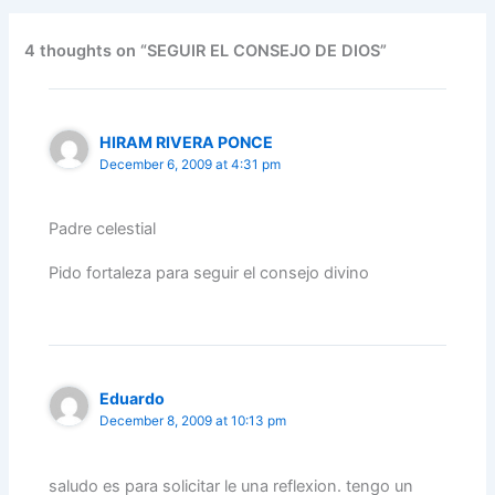
b
dI
A
a
st
o
n
p
m
4 thoughts on “SEGUIR EL CONSEJO DE DIOS”
o
p
k
HIRAM RIVERA PONCE
December 6, 2009 at 4:31 pm
Padre celestial
Pido fortaleza para seguir el consejo divino
Eduardo
December 8, 2009 at 10:13 pm
saludo es para solicitar le una reflexion. tengo un