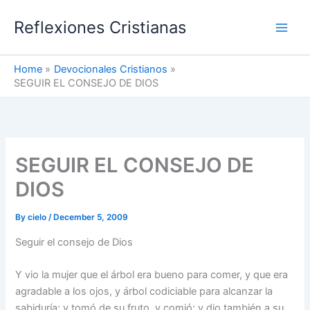
Skip
Reflexiones Cristianas
to
content
Home
Devocionales Cristianos
SEGUIR EL CONSEJO DE DIOS
SEGUIR EL CONSEJO DE
DIOS
By
cielo
/
December 5, 2009
Seguir el consejo de Dios
Y vio la mujer que el árbol era bueno para comer, y que era
agradable a los ojos, y árbol codiciable para alcanzar la
sabiduría; y tomó de su fruto, y comió; y dio también a su