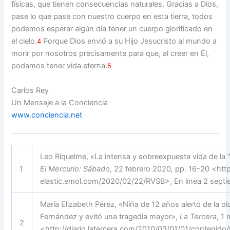
físicas, que tienen consecuencias naturales. Gracias a Dios,
pase lo que pase con nuestro cuerpo en esta tierra, todos
podemos esperar algún día tener un cuerpo glorificado en
el cielo.
Porque Dios envió a su Hijo Jesucristo al mundo a
4
morir por nosotros precisamente para que, al creer en Él,
podamos tener vida eterna.
5
Carlos Rey
Un Mensaje a la Conciencia
www.conciencia.net
Leo Riquelme, «La intensa y sobreexpuesta vida de la 
1
El Mercurio: Sábado
, 22 febrero 2020
,
pp. 16-20 <http
elastic.emol.com/2020/02/22/RVSB>, En línea 2 septi
María Elizabeth Pérez, «Niña de 12 años alertó de la o
Fernández y evitó una tragedia mayor»,
La Tercera
, 1
2
<http://diario.latercera.com/2010/03/01/01/contenid