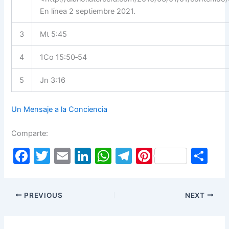
En línea 2 septiembre 2021.
3
Mt 5:45
4
1Co 15:50‑54
5
Jn 3:16
Un Mensaje a la Conciencia
Comparte:
F
T
E
Li
W
T
Pi
S
a
w
m
n
h
el
nt
h
c
itt
ai
k
at
e
er
ar
PREVIOUS
NEXT
e
er
l
e
s
gr
e
e
b
dI
A
a
st