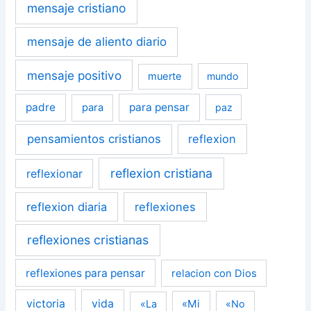
mensaje cristiano
mensaje de aliento diario
mensaje positivo
muerte
mundo
padre
para pensar
para
paz
pensamientos cristianos
reflexion
reflexion cristiana
reflexionar
reflexion diaria
reflexiones
reflexiones cristianas
reflexiones para pensar
relacion con Dios
victoria
vida
«Mi
«La
«No