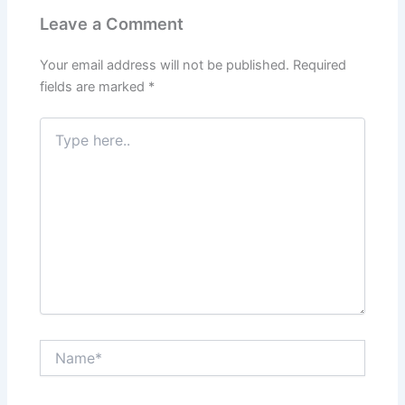
o
n
p
m
Leave a Comment
o
p
k
Your email address will not be published.
Required
fields are marked
*
Type
here..
Name*