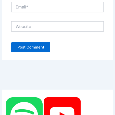
Email*
Website