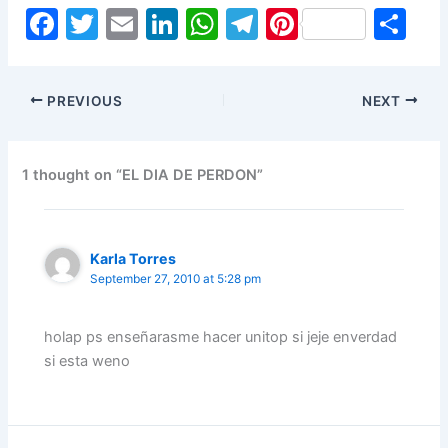
F
T
E
Li
W
T
Pi
S
a
w
m
n
h
el
nt
h
c
itt
ai
k
at
e
er
ar
PREVIOUS
NEXT
e
er
l
e
s
gr
e
e
b
dI
A
a
st
o
n
p
m
1 thought on “EL DIA DE PERDON”
o
p
k
Karla Torres
September 27, 2010 at 5:28 pm
holap ps enseñarasme hacer unitop si jeje enverdad
si esta weno